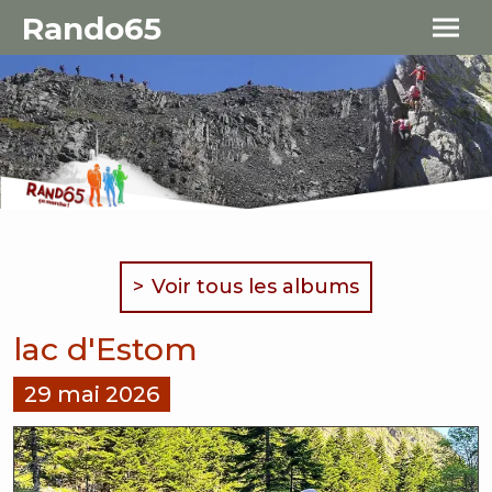
Aller au contenu principal
Panneau de gestion des cookies
Rando65
Voir tous les albums
lac d'Estom
29 mai 2026