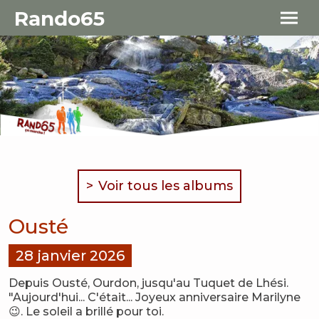
Aller au contenu principal
Panneau de gestion des cookies
Rando65
Voir tous les albums
Ousté
28 janvier 2026
Depuis Ousté, Ourdon, jusqu'au Tuquet de Lhési.
"Aujourd'hui... C'était... Joyeux anniversaire Marilyne
😉. Le soleil a brillé pour toi.