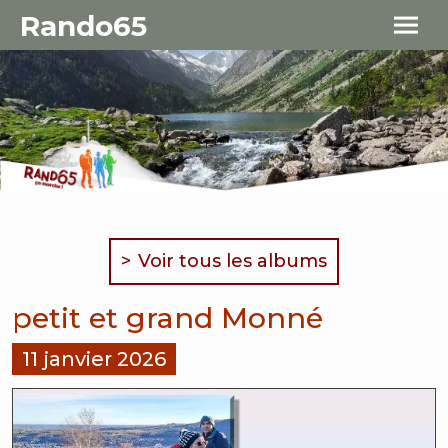
Aller au contenu principal
Panneau de gestion des cookies
Rando65
Voir tous les albums
petit et grand Monné
11 janvier 2026