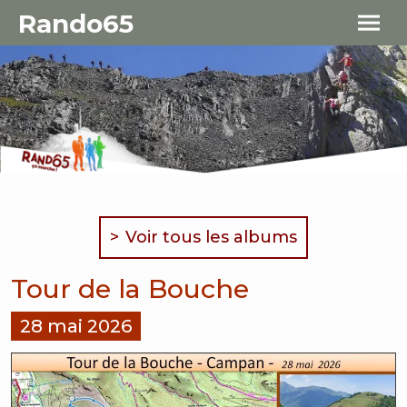
Aller au contenu principal
Panneau de gestion des cookies
Rando65
Voir tous les albums
Tour de la Bouche
28 mai 2026